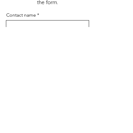
the form.
Contact name
Company Name
Email
Phone
Tell us more...