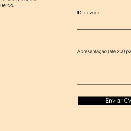
querda.
ID da vaga
Apresentação (até 200 pa
Enviar C