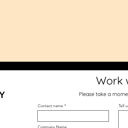
Work 
Y
Please take a moment 
Contact name
Tell 
Company Name