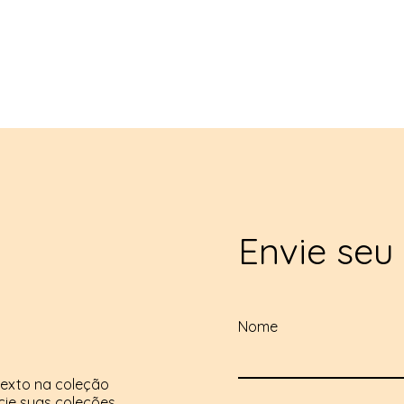
Envie seu
Nome
texto na coleção
ncie suas coleções