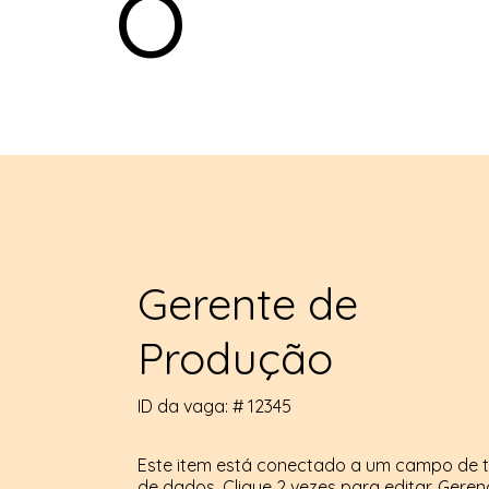
o
Gerente de
Produção
ID da vaga: #
12345
Este item está conectado a um campo de 
de dados. Clique 2 vezes para editar. Gere