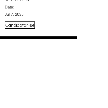
Data:
Jul 7, 2035
Candidatar-se
Work with us
Please take a moment to fill out
the form.
Contact name
Company Name